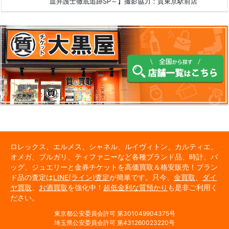
血弁護士徹底追跡SP～】撮影協力：質東京駅前店
ロレックス、エルメス、シャネル、ルイヴィトン、カルティエ、
オメガ、ブルガリ、ティファニーなど各種ブランド品、時計、バ
ッグ、ジュエリーと金券チケットを高価買取＆格安販売！ブラン
ド品の査定は
LINE(ライン)査定
が簡単です。只今、
金買取
、
ダイ
ヤ買取
、
お酒買取
を強化中！
超低金利な質預かり
も是非ご利用く
ださい。
東京都公安委員会許可 第301049904375号
埼玉県公安委員会許可 第431260023220号