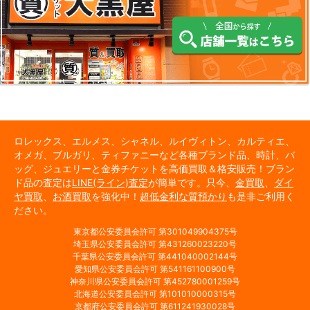
ロレックス、エルメス、シャネル、ルイヴィトン、カルティエ、
オメガ、ブルガリ、ティファニーなど各種ブランド品、時計、バ
ッグ、ジュエリーと金券チケットを高価買取＆格安販売！ブラン
ド品の査定は
LINE(ライン)査定
が簡単です。只今、
金買取
、
ダイ
ヤ買取
、
お酒買取
を強化中！
超低金利な質預かり
も是非ご利用く
ださい。
東京都公安委員会許可 第301049904375号
埼玉県公安委員会許可 第431260023220号
千葉県公安委員会許可 第441040002144号
愛知県公安委員会許可 第541161100900号
神奈川県公安委員会許可 第452780001259号
北海道公安委員会許可 第101010000315号
京都府公安委員会許可 第611241930028号