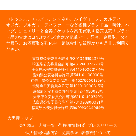
ロレックス、エルメス、シャネル、ルイヴィトン、カルティエ、
オメガ、ブルガリ、ティファニーなど各種ブランド品、時計、バ
ッグ、ジュエリーと金券チケットを高価買取＆格安販売！ブラン
ド品の査定は
LINE(ライン)査定
が簡単です。只今、
金買取
、
ダイ
ヤ買取
、
お酒買取
を強化中！
超低金利な質預かり
も是非ご利用く
ださい。
東京都公安委員会許可 第301049904375号
埼玉県公安委員会許可 第431260023220号
千葉県公安委員会許可 第441040002144号
愛知県公安委員会許可 第541161100900号
神奈川県公安委員会許可 第452780001259号
北海道公安委員会許可 第101010000315号
京都府公安委員会許可 第611241930028号
大阪府公安委員会許可 第621151403749号
広島県公安委員会許可 第731020900021号
福岡県公安委員会許可 第909990034054号
大黒屋トップ
会社概要
店舗一覧
採用情報
プレスリリース
個人情報保護方針
免責事項
著作権について