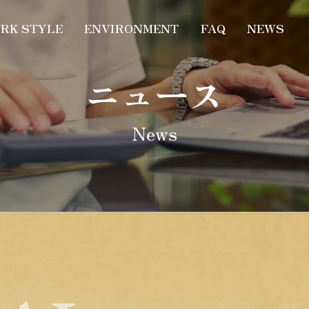
RK STYLE
ENVIRONMENT
FAQ
NEWS
ニュース
N
e
w
s