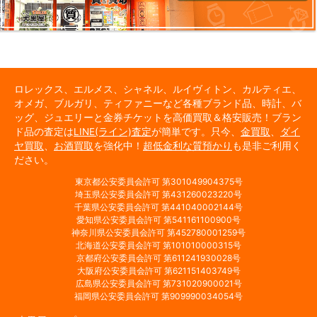
ロレックス、エルメス、シャネル、ルイヴィトン、カルティエ、
オメガ、ブルガリ、ティファニーなど各種ブランド品、時計、バ
ッグ、ジュエリーと金券チケットを高価買取＆格安販売！ブラン
ド品の査定は
LINE(ライン)査定
が簡単です。只今、
金買取
、
ダイ
ヤ買取
、
お酒買取
を強化中！
超低金利な質預かり
も是非ご利用く
ださい。
東京都公安委員会許可 第301049904375号
埼玉県公安委員会許可 第431260023220号
千葉県公安委員会許可 第441040002144号
愛知県公安委員会許可 第541161100900号
神奈川県公安委員会許可 第452780001259号
北海道公安委員会許可 第101010000315号
京都府公安委員会許可 第611241930028号
大阪府公安委員会許可 第621151403749号
広島県公安委員会許可 第731020900021号
福岡県公安委員会許可 第909990034054号