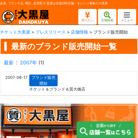
金券, ブランド品, 時計, 金買取 & 質屋は全国280店舗・オレンジ看板の大黒屋
売りたい
店舗検索
メニュー
チケット大黒屋
>
プレスリリース
>
店舗情報
>
ブランド販売開始
最新のブランド販売開始一覧
最新
2007年
(1)
2007-08-17
ブランド販売
開始
チケット＆ブランド＆質大橋店