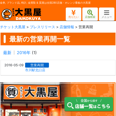
金券, ブランド品, 時計, 金買取 & 質屋は全国280店舗・オレンジ看板の大黒屋
売りたい
店舗検索
メニュー
チケット大黒屋
>
プレスリリース
>
店舗情報
>
営業再開
最新の営業再開一覧
最新
2016年
(1)
2016-05-09
営業再開
市川駅北口店