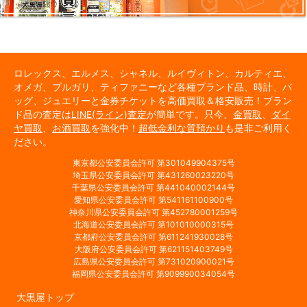
ロレックス、エルメス、シャネル、ルイヴィトン、カルティエ、
オメガ、ブルガリ、ティファニーなど各種ブランド品、時計、バ
ッグ、ジュエリーと金券チケットを高価買取＆格安販売！ブラン
ド品の査定は
LINE(ライン)査定
が簡単です。只今、
金買取
、
ダイ
ヤ買取
、
お酒買取
を強化中！
超低金利な質預かり
も是非ご利用く
ださい。
東京都公安委員会許可 第301049904375号
埼玉県公安委員会許可 第431260023220号
千葉県公安委員会許可 第441040002144号
愛知県公安委員会許可 第541161100900号
神奈川県公安委員会許可 第452780001259号
北海道公安委員会許可 第101010000315号
京都府公安委員会許可 第611241930028号
大阪府公安委員会許可 第621151403749号
広島県公安委員会許可 第731020900021号
福岡県公安委員会許可 第909990034054号
大黒屋トップ