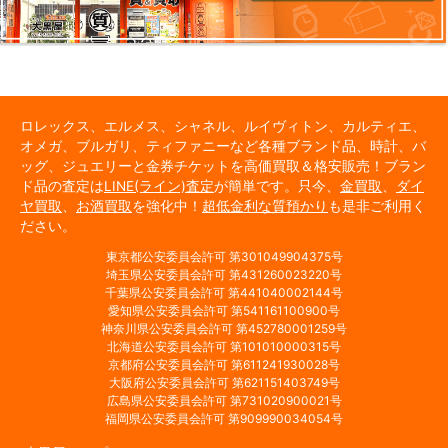
ロレックス、エルメス、シャネル、ルイヴィトン、カルティエ、
オメガ、ブルガリ、ティファニーなど各種ブランド品、時計、バ
ッグ、ジュエリーと金券チケットを高価買取＆格安販売！ブラン
ド品の査定は
LINE(ライン)査定
が簡単です。只今、
金買取
、
ダイ
ヤ買取
、
お酒買取
を強化中！
超低金利な質預かり
も是非ご利用く
ださい。
東京都公安委員会許可 第301049904375号
埼玉県公安委員会許可 第431260023220号
千葉県公安委員会許可 第441040002144号
愛知県公安委員会許可 第541161100900号
神奈川県公安委員会許可 第452780001259号
北海道公安委員会許可 第101010000315号
京都府公安委員会許可 第611241930028号
大阪府公安委員会許可 第621151403749号
広島県公安委員会許可 第731020900021号
福岡県公安委員会許可 第909990034054号