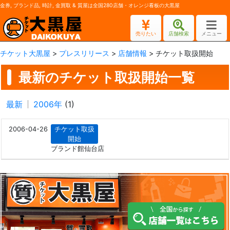
金券, ブランド品, 時計, 金買取 & 質屋は全国280店舗・オレンジ看板の大黒屋
売りたい
店舗検索
メニュー
チケット大黒屋
>
プレスリリース
>
店舗情報
>
チケット取扱開始
最新のチケット取扱開始一覧
最新
2006年
(1)
2006-04-26
チケット取扱
開始
ブランド館仙台店