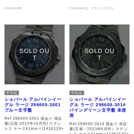
,
CHOPARD
CHOPARD
プライスダウン
中古品
中古品
ショパール アルパインイー
ショパール アルパインイー
グル ラージ 298600-3001
グル ラージ 298600-3014
ブルー文字盤
パイングリーン文字盤 未使
用
Ref.298600-3001 箱あり 保証
書(正規:2023年10月印) ステン
Ref.298600-3014 箱あり 保証
レス ケース41mm <11416129>
書(正規：2023年6月印）ステン
レス ケース41mm <11362137>