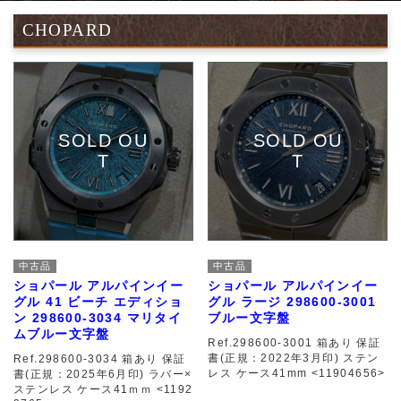
CHOPARD
中古品
中古品
ショパール アルパインイー
ショパール アルパインイー
グル 41 ビーチ エディショ
グル ラージ 298600-3001
ン 298600-3034 マリタイ
ブルー文字盤
ムブルー文字盤
Ref.298600-3001 箱あり 保証
書(正規：2022年3月印) ステン
Ref.298600-3034 箱あり 保証
レス ケース41mm <11904656>
書(正規：2025年6月印) ラバー×
ステンレス ケース41ｍｍ <1192