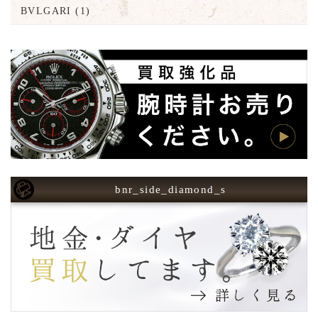
BVLGARI
(1)
bnr_side_diamond_s