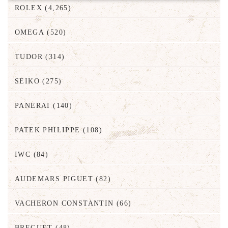
ROLEX
(4,265)
OMEGA
(520)
TUDOR
(314)
SEIKO
(275)
PANERAI
(140)
PATEK PHILIPPE
(108)
IWC
(84)
AUDEMARS PIGUET
(82)
VACHERON CONSTANTIN
(66)
BREGUET
(48)