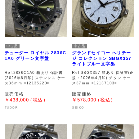
中古品
中古品
チューダー ロイヤル 2836C
グランドセイコー ヘリテー
1A0 グリーン文字盤
ジ コレクション SBGX357
ライトブルー文字盤
Ref.2836C1A0 箱あり 保証書
Ref.SBGX357 箱あり 保証書(正
(2026年6月印) ステンレス ケー
規：2026年4月印) チタン ケー
ス36ｍｍ <12135220>
ス37ｍｍ <12137103>
￥438,000
￥578,000
TUDOR
SEIKO