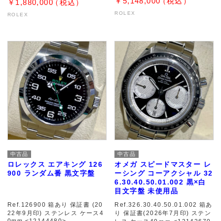
￥5,148,000
￥1,880,000
ROLEX
ROLEX
中古品
中古品
ロレックス エアキング 126
オメガ スピードマスター レ
900 ランダム番 黒文字盤
ーシング コーアクシャル 32
6.30.40.50.01.002 黒×白
目文字盤 未使用品
Ref.126900 箱あり 保証書 (20
Ref.326.30.40.50.01.002 箱あ
22年9月印) ステンレス ケース4
り 保証書(2026年7月印) ステン