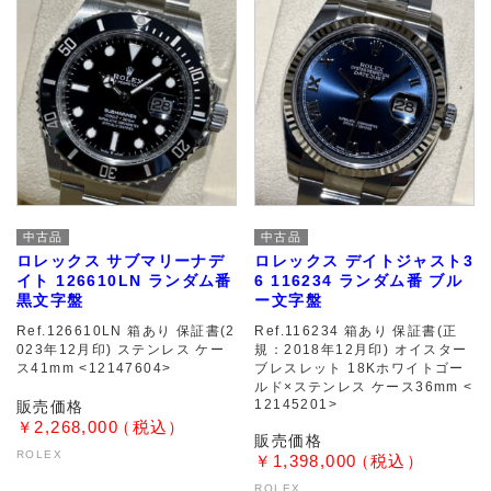
中古品
中古品
ロレックス サブマリーナデ
ロレックス デイトジャスト3
イト 126610LN ランダム番
6 116234 ランダム番 ブル
黒文字盤
ー文字盤
Ref.126610LN 箱あり 保証書(2
Ref.116234 箱あり 保証書(正
023年12月印) ステンレス ケー
規：2018年12月印) オイスター
ス41mm <12147604>
ブレスレット 18Kホワイトゴー
ルド×ステンレス ケース36mm <
12145201>
￥2,268,000
ROLEX
￥1,398,000
ROLEX