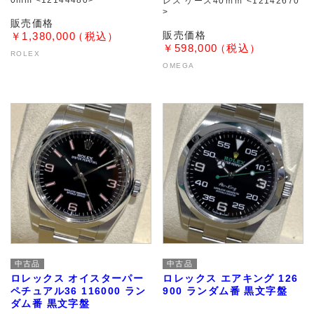
0mm <12144480>
レス ケース40ｍｍ <12142670
>
￥1,380,000
￥598,000
ROLEX
OMEGA
中古品
中古品
ロレックス オイスターパー
ロレックス エアキング 126
ペチュアル36 116000 ラン
900 ランダム番 黒文字盤
ダム番 黒文字盤