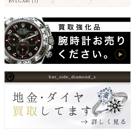
BVLGARI
(1)
bnr_side_diamond_s