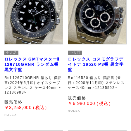
中古品
中古品
ロレックス GMTマスターⅡ
ロレックス コスモグラフデ
126710GRNR ランダム番
イトナ 16520 P3番 黒文字
黒文字盤
盤
Ref.126710GRNR 箱あり 保証
Ref.16520 箱あり 保証書 (並
書(2024年5月印) オイスターブ
行：2000年11月印) ステンレス
レス ステンレス ケース40mm <
ケース40mm <12135592>
12136983>
￥6,980,000
￥3,258,000
ROLEX
ROLEX