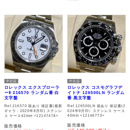
中古品
中古品
ロレックス エクスプローラ
ロレックス コスモグラフデ
ーⅡ 216570 ランダム番 白
イトナ 126500LN ランダム
文字盤
番 黒文字盤
Ref.216570 箱あり 保証書(最新
Ref.126500LN 箱あり 保証書(2
ギャラ：2020年8月印) ステンレ
024年9月印）ステンレス ケース
40mm <12146773>
ス ケース42mm <12147478>