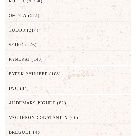
ROLEX
(4,268)
OMEGA
(523)
TUDOR
(314)
SEIKO
(276)
PANERAI
(140)
PATEK PHILIPPE
(108)
IWC
(84)
AUDEMARS PIGUET
(82)
VACHERON CONSTANTIN
(66)
BREGUET
(48)