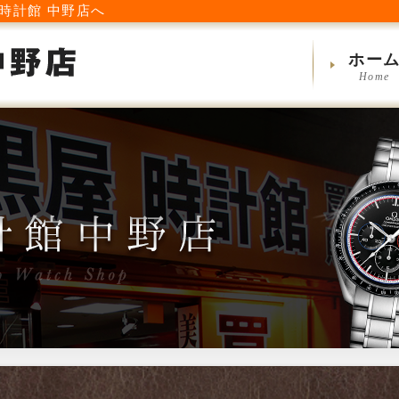
時計館 中野店へ
ホー
Home