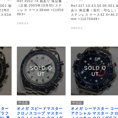
Ref.3502.74 箱あり 保証書
（正規:2005年10月印) ステ
.001 箱
Ref.327.10.43.50.06.001 
ンレス ケース38mm <11056
22年0
あり 保証書（並行：印なし）
093>
ース41m
ステンレス ケース42.4×46.
mm <11070849>
OMEGA
OMEGA
中古品
中古品
スター
オメガ スピードマスター
オメガ シーマスター コ
グラフ
クロノスコープ マスター
アクシャル マスター ク
001 黒
クロノメーター クロノグ
ノメーター クロノグラフ