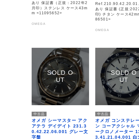
あり 保証書（正規：2022年2
Ref.210.90.42.20.01
月印）ステンレス ケース43m
あり 保証書 (正規:202
m <11095652>
印) チタン ケース42mm
86501>
OMEGA
OMEGA
中古品
中古品
オメガ シーマスター アク
オメガ コンステレ
アテラ デイデイト 231.3
ン コーアクシャル 
0.42.22.06.001 グレー文
ークロノメーター 13
字盤
3.41.21.04.001