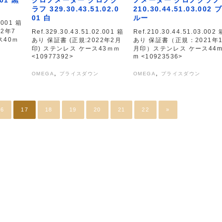
ラフ 329.30.43.51.02.0
210.30.44.51.03.002 
01 白
ルー
.001 箱
2年7
Ref.329.30.43.51.02.001 箱
Ref.210.30.44.51.03.002 
ス40ｍ
あり 保証書 (正規:2022年2月
あり 保証書（正規：2021年
印) ステンレス ケース43ｍｍ
月印）ステンレス ケース44
<10977392>
m <10923536>
,
,
OMEGA
プライスダウン
OMEGA
プライスダウン
16
17
18
19
20
21
22
»