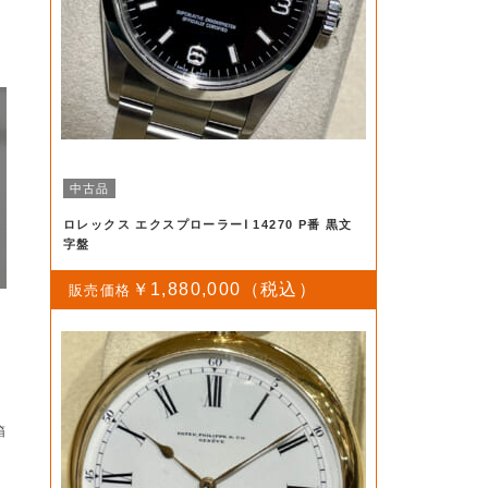
中古品
ロレックス エクスプローラーⅠ 14270 P番 黒文
字盤
￥1,880,000
箱