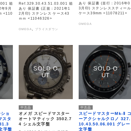
あり 保証書 (並行：2016年0
.001 箱
Ref.329.30.43.51.03.001 箱
3月印) ステンレススティール
2年9月
あり 保証書 (正規：2021年1
ケース39mm <11078211>
 <110
2月印) ステンレス ケース43
ｍｍ <11046326>
OMEGA
,
OMEGA
プライスダウン
中古品
中古品
ーショ
オメガ スピードマスター
スピードマスターMk-Ⅱ 
マスタ
オートマティック 3502.7
ーアクシャルクロノ 327.
1.3
4 シェル文字盤
10.43.50.06.001 グレー
 白文字盤
文字盤