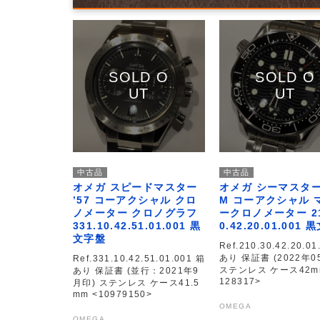
中古品
中古品
オメガ スピードマスター
オメガ シーマスター
’57 コーアクシャル クロ
M コーアクシャル 
ノメーター クロノグラフ
ークロノメーター 21
331.10.42.51.01.001 黒
0.42.20.01.001
文字盤
Ref.210.30.42.20.01
あり 保証書 (2022年0
Ref.331.10.42.51.01.001 箱
ステンレス ケース42mm
あり 保証書 (並行：2021年9
128317>
月印) ステンレス ケース41.5
mm <10979150>
OMEGA
OMEGA