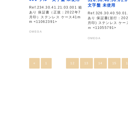
文字盤 未使用
Ref.234.30.41.21.03.001 箱
あり 保証書（正規：2022年7
Ref.326.30.40.50.01
月印）ステンレス ケース41m
あり 保証書(並行：202
m <11062391>
月印) ステンレス ケー
ｍ <11055791>
OMEGA
OMEGA
«
1
…
12
13
14
15