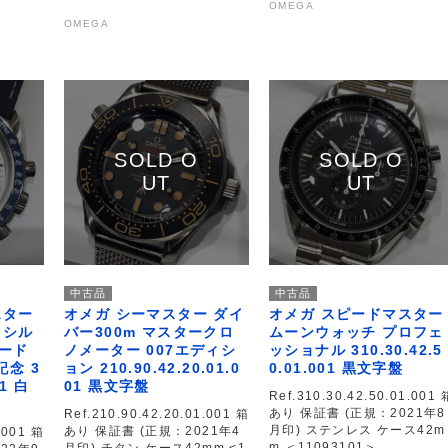
OMEGA
OMEGA
中古品
中古品
スター
オメガ シーマスター ダイ
オメガ スピードマスター
 シル
バー300m マスタークロ
ムーンウォッチ プロフェ
ード
ノメーター 007エディシ
ッショナル 310.30.42.5
記念 3
ョン 210.90.42.20.01.0
0.01.001 黒文字盤
01 白
01 黒文字盤
Ref.310.30.42.50.01.001 
あり 保証書 (正規：2021年8
Ref.210.90.42.20.01.001 箱
月印) ステンレス ケース42m
あり 保証書 (正規：2021年4
.001 箱
m ＜11093101＞