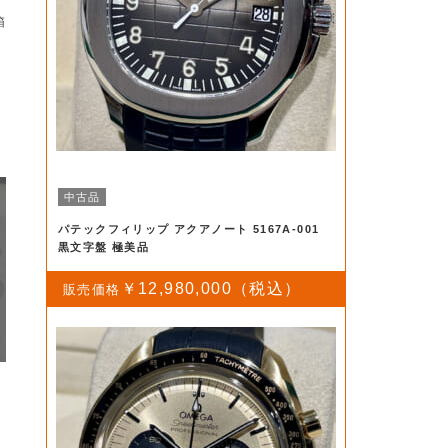
箱
2
中古品
パテックフィリップ アクアノート 5167A-001
黒文字盤 極美品
￥12,980,000
ー
ロ