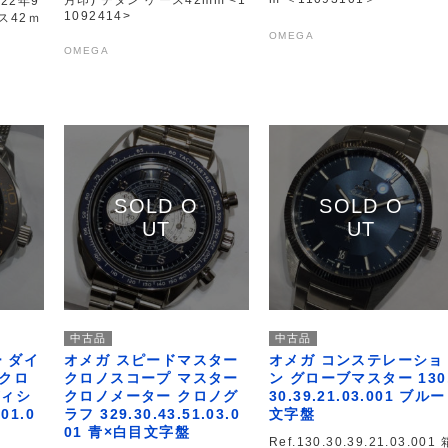
月印) チタン ケース42mm <1
22年9
1092414>
ス42ｍ
OMEGA
OMEGA
中古品
中古品
 ダイ
オメガ スピードマスター
オメガ コンステレーショ
ークロ
クロノスコープ マスター
ン グローブマスター 130
ディシ
クロノメーター クロノグ
30.39.21.03.001 ブルー
01.0
ラフ 329.30.43.51.03.0
文字盤
01 青×白目文字盤
Ref.130.30.39.21.03.001 