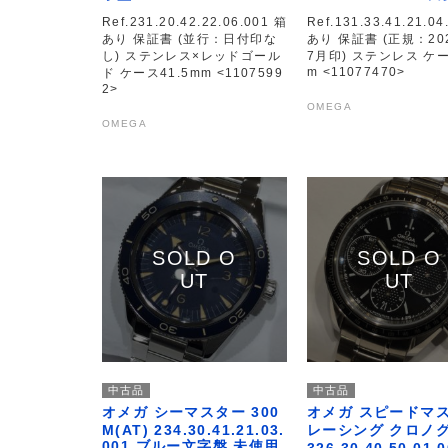
Ref.231.20.42.22.06.001 箱
Ref.131.33.41.21.04
あり 保証書 (並行：日付印な
あり 保証書 (正規：20
し) ステンレス×レッドゴール
7月印) ステンレス ケ
m <11077470>
ド ケース41.5mm <1107599
2>
OMEGA
OMEGA
中古品
中古品
オメガ シーマスター 300
オメガ スピードマ
M(AT) 234.30.41.21.03.
レーシング クロノ
001 ブルー文字盤 未使用
326.30.40.50.01.