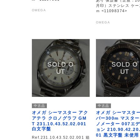
あり 保証書（正規：20
月印）ステンレス ケー
OMEGA
ｍ <11098374>
OMEGA
中古品
中古品
オメガ シーマスター アク
オメガ シーマスター
アテラ クロノグラフ GM
バー300m マスタ
T 231.10.43.52.02.001
ノメーター 007エ
白文字盤
ョン 210.90.42.20.
01 黒文字盤 未使用
Ref.231.10.43.52.02.001 箱