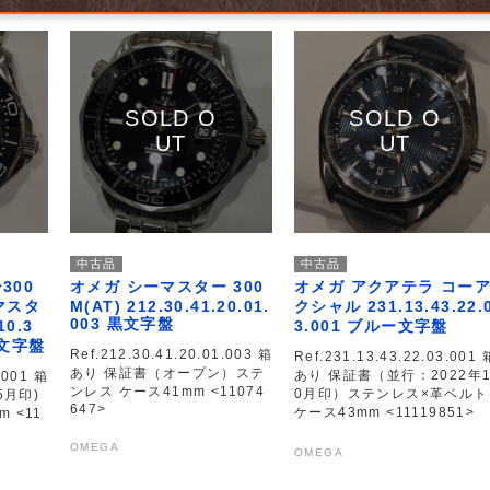
中古品
中古品
300
オメガ シーマスター 300
オメガ アクアテラ コー
マスタ
M(AT) 212.30.41.20.01.
クシャル 231.13.43.22.
003 黒文字盤
0.3
3.001 ブルー文字盤
 黒文字盤
Ref.212.30.41.20.01.003 箱
Ref.231.13.43.22.03.001 
あり 保証書（オープン）ステ
あり 保証書（並行：2022年
.001 箱
ンレス ケース41mm <11074
0月印）ステンレス×革ベルト
5月印)
647>
ケース43mm <11119851>
 <11
OMEGA
OMEGA