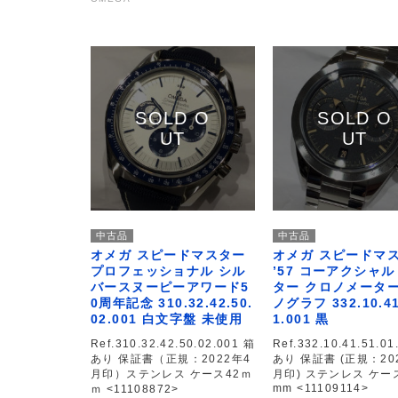
中古品
中古品
オメガ スピードマスター
オメガ スピードマ
プロフェッショナル シル
’57 コーアクシャル
バースヌーピーアワード5
ター クロノメーター
0周年記念 310.32.42.50.
ノグラフ 332.10.41
02.001 白文字盤 未使用
1.001 黒
Ref.310.32.42.50.02.001 箱
Ref.332.10.41.51.01
あり 保証書（正規：2022年4
あり 保証書 (正規：20
月印）ステンレス ケース42ｍ
月印) ステンレス ケース
mm <11109114>
ｍ <11108872>