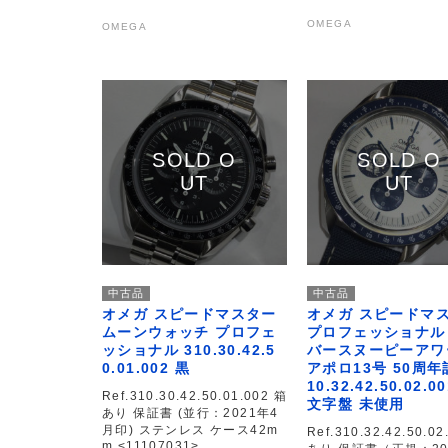
OMEGA
OMEGA
中古品
中古品
オメガ スピードマスター
オメガ スピードマ
ムーンウォッチ プロフェ
プロフェッショナル
ッショナル 310.30.42.5
バースヌーピーアワ
0.01.002 黒
アポロ13号 50周年
10.32.42.50.02.0
Ref.310.30.42.50.01.002 箱
文字盤 未使用
あり 保証書 (並行：2021年4
月印) ステンレス ケース42m
Ref.310.32.42.50.02
m <11107031>