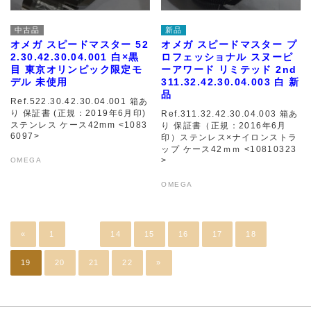
中古品
新品
オメガ スピードマスター 52
オメガ スピードマスター プ
2.30.42.30.04.001 白×黒
ロフェッショナル スヌーピ
目 東京オリンピック限定モ
ーアワード リミテッド 2nd
デル 未使用
311.32.42.30.04.003 白 新
品
Ref.522.30.42.30.04.001 箱あ
り 保証書 (正規：2019年6月印)
Ref.311.32.42.30.04.003 箱あ
ステンレス ケース42mm <1083
り 保証書（正規：2016年6月
6097>
印）ステンレス×ナイロンストラ
ップ ケース42ｍｍ <10810323
>
OMEGA
OMEGA
«
1
…
14
15
16
17
18
19
20
21
22
»