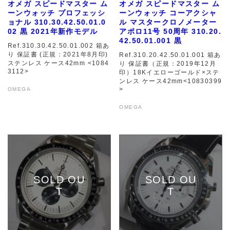
オメガ スピードマスター ム
オメガ スピードマスター ム
ーンウォッチ プロフェッシ
ーンウォッチ コーアクシャ
ョナル 310.30.42.50.01.0
ル マスタークロノメーター
02 黒 2021年新作モデル
アポロ11号 50周年 310.20.
42.50.01.001 黒
Ref.310.30.42.50.01.002 箱あ
り 保証書 (正規：2021年8月印)
Ref.310.20.42.50.01.001 箱あ
ステンレス ケース42mm <1084
り 保証書（正規：2019年12月
3112>
印）18Kイエローゴールド×ステ
ンレス ケース42mm<10830399
>
OMEGA
OMEGA