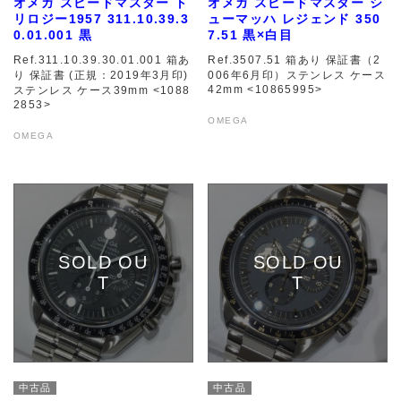
オメガ スピードマスター ト
オメガ スピードマスター シ
リロジー1957 311.10.39.3
ューマッハ レジェンド 350
0.01.001 黒
7.51 黒×白目
Ref.311.10.39.30.01.001 箱あ
Ref.3507.51 箱あり 保証書（2
り 保証書 (正規：2019年3月印)
006年6月印）ステンレス ケース
42mm <10865995>
ステンレス ケース39mm <1088
2853>
OMEGA
OMEGA
中古品
中古品