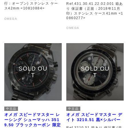
行：オープン) ステンレス ケー
Ref.431.30.41.22.02.001 箱あ
ス42mm <10810884>
り 保証書（正規：2018年11月
印）ステンレス ケース41mm <1
0860277>
OMEGA
OMEGA
中古品
中古品
オメガ スピードマスター レ
オメガ スピードマスター デ
ーシング シューマッハ 351
イト 3210.51 黒×シルバー
9.50 ブラックカーボン 限定
Ref.3210.51 箱あり 保証書 (並