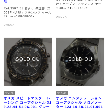
品
行：オープン) ステンレス ケー
ス40㎜ <10804489>
Ref.3507.51 箱あり 保証書（2
003年4月印）ステンレス ケース
39mm <10868800>
OMEGA
OMEGA
中古品
中古品
オメガ スピードマスター レ
オメガ コンステレーション
ーシング コーアクシャル 32
コーアクシャル クロノメー
9.23.44.51.06.001 グレー
ター 123.10.38.21.01.001