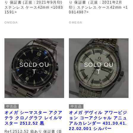
り 保証書 (正規：2021年9月印)
り 保証書（正規：2021年2月
ステンレス ケース42mm <1083
印）ステンレス ケース42mm <1
1591>
0814987>
OMEGA
OMEGA
中古品
中古品
オメガ シーマスター アクア
オメガ デヴィル アワービジ
テラ クロノグラフ レイルマ
ョン コーアクシャル アニュ
スター 2512.52 黒
アルカレンダー 431.30.41.
22.02.001 シルバー
Ref.2512.52 箱あり 保証書 (並