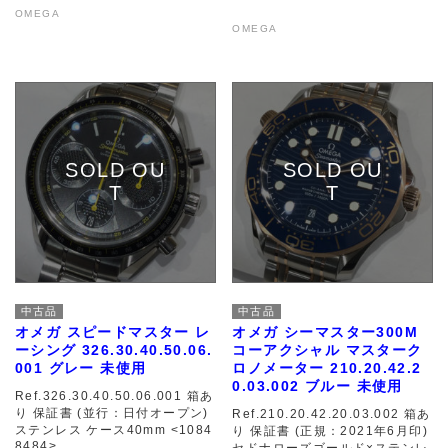
OMEGA
OMEGA
中古品
中古品
オメガ スピードマスター レ
オメガ シーマスター300M
ーシング 326.30.40.50.06.
コーアクシャル マスターク
001 グレー 未使用
ロノメーター 210.20.42.2
0.03.002 ブルー 未使用
Ref.326.30.40.50.06.001 箱あ
り 保証書 (並行：日付オープン)
Ref.210.20.42.20.03.002 箱あ
ステンレス ケース40mm <1084
り 保証書 (正規：2021年6月印)
8484>