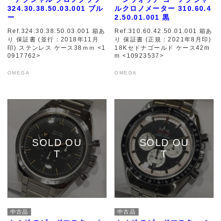
324.30.38.50.03.001 ブル
ルクロノメーター 310.60.4
ー
2.50.01.001 黒
Ref.324.30.38.50.03.001 箱あ
Ref.310.60.42.50.01.001 箱あ
り 保証書 (並行：2018年11月
り 保証書 (正規：2021年8月印)
印) ステンレス ケース38ｍｍ <1
18Kセドナゴールド ケース42m
0917762>
m <10923537>
OMEGA
OMEGA
中古品
中古品