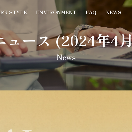
RK STYLE
ENVIRONMENT
FAQ
NEWS
ニュース (2024年4月
N
e
w
s