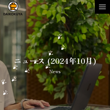
大黒屋
ニュース (2024年10月)
N
e
w
s